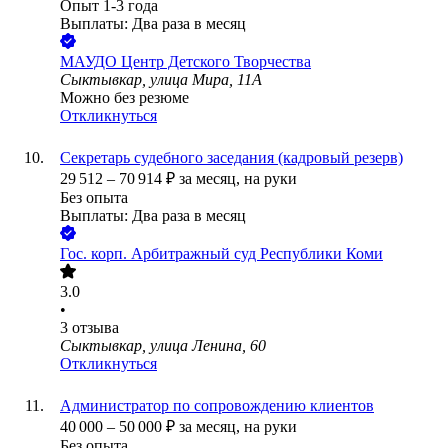
Опыт 1-3 года
Выплаты: Два раза в месяц
МАУДО Центр Детского Творчества
Сыктывкар, улица Мира, 11А
Можно без резюме
Откликнуться
Секретарь судебного заседания (кадровый резерв)
29 512
–
70 914
₽
за месяц,
на руки
Без опыта
Выплаты: Два раза в месяц
Гос. корп.
Арбитражный суд Республики Коми
3.0
•
3
отзыва
Сыктывкар, улица Ленина, 60
Откликнуться
Администратор по сопровождению клиентов
40 000
–
50 000
₽
за месяц,
на руки
Без опыта