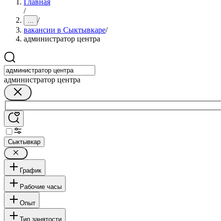
Главная
/
/
...
вакансии в Сыктывкаре
/
администратор центра
администратор центра
Сыктывкар
График
Рабочие часы
Опыт
Тип занятости