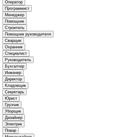
Оператор
Программист
Менеджер
Помощник
Строитель
Помощник руководителя
Сварщик
Охранник
Специалист
Руководитель
Бухгалтер
Инженер
Директор
Кладовщик
Секретарь
Юрист
Грузчик
Уборщик
Дизайнер
Электрик
Повар
Мерчендайзер