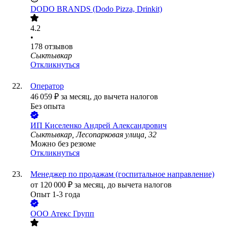
DODO BRANDS (Dodo Pizza, Drinkit)
4.2
•
178
отзывов
Сыктывкар
Откликнуться
Оператор
46 059
₽
за месяц,
до вычета налогов
Без опыта
ИП
Киселенко Андрей Александрович
Сыктывкар, Лесопарковая улица, 32
Можно без резюме
Откликнуться
Менеджер по продажам (госпитальное направление)
от
120 000
₽
за месяц,
до вычета налогов
Опыт 1-3 года
ООО
Атекс Групп