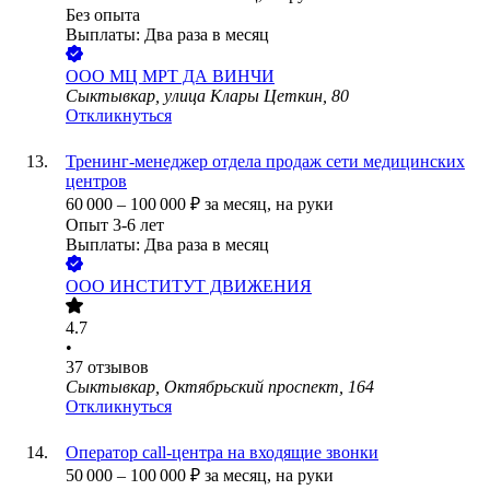
Без опыта
Выплаты: Два раза в месяц
ООО
МЦ МРТ ДА ВИНЧИ
Сыктывкар, улица Клары Цеткин, 80
Откликнуться
Тренинг-менеджер отдела продаж сети медицинских
центров
60 000
–
100 000
₽
за месяц,
на руки
Опыт 3-6 лет
Выплаты: Два раза в месяц
ООО
ИНСТИТУТ ДВИЖЕНИЯ
4.7
•
37
отзывов
Сыктывкар, Октябрьский проспект, 164
Откликнуться
Оператор call-центра на входящие звонки
50 000
–
100 000
₽
за месяц,
на руки