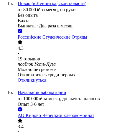
Повар (в Ленинградской области)
от
80 000
₽
за месяц,
на руки
Без опыта
Вахта
Выплаты: Два раза в месяц
Российские Студенческие Отряды
4.3
•
19
отзывов
посёлок Усть-Луга
Можно без резюме
Откликнитесь среди первых
Откликнуться
Начальник лаборатории
от
100 000
₽
за месяц,
до вычета налогов
Опыт 3-6 лет
АО
Кирово-Чепецкий хлебокомбинат
3.4
•