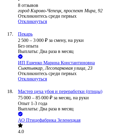
8
отзывов
город Кирово-Чепецк, проспект Мира, 92
Откликнитесь среди первых
Откликнуться
Пекарь
2 500
–
3 000
₽
за смену,
на руки
Без опыта
Выплаты: Два раза в месяц
ИП
Ещенко Марина Константиновна
Сыктывкар, Лесопарковая улица, 23
Откликнитесь среди первых
Откликнуться
Мастер цеха убоя и переработки (птицы)
75 000
–
85 000
₽
за месяц,
на руки
Опыт 1-3 года
Выплаты: Два раза в месяц
АО
Птицефабрика Зеленецкая
4.0