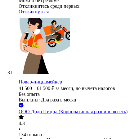
Можно без резюме
Откликнитесь среди первых
Откликнуться
Повар-пиццамейкер
41 500
–
61 500
₽
за месяц,
до вычета налогов
Без опыта
Выплаты: Два раза в месяц
ООО
Додо Пицца (Корпоративная розничная сеть)
4.3
•
134
отзыва