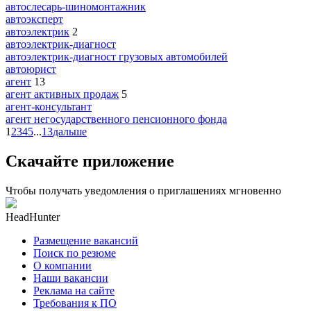
автослесарь-шиномонтажник
автоэксперт
автоэлектрик
2
автоэлектрик-диагност
автоэлектрик-диагност грузовых автомобилей
автоюрист
агент
13
агент активных продаж
5
агент-консультант
агент негосударственного пенсионного фонда
1
2
3
4
5
...
13
дальше
Скачайте приложение
Чтобы получать уведомления о приглашениях мгновенно
HeadHunter
Размещение вакансий
Поиск по резюме
О компании
Наши вакансии
Реклама на сайте
Требования к ПО