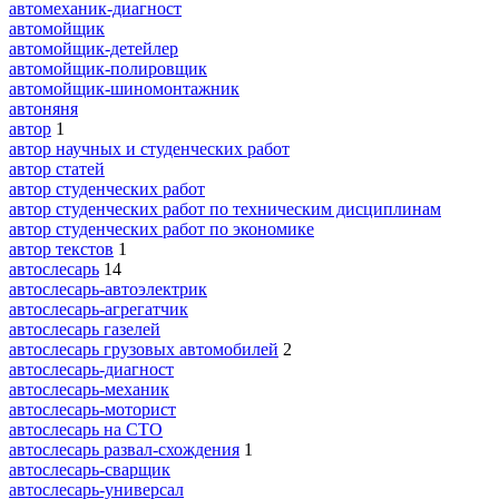
автомеханик-диагност
автомойщик
автомойщик-детейлер
автомойщик-полировщик
автомойщик-шиномонтажник
автоняня
автор
1
автор научных и студенческих работ
автор статей
автор студенческих работ
автор студенческих работ по техническим дисциплинам
автор студенческих работ по экономике
автор текстов
1
автослесарь
14
автослесарь-автоэлектрик
автослесарь-агрегатчик
автослесарь газелей
автослесарь грузовых автомобилей
2
автослесарь-диагност
автослесарь-механик
автослесарь-моторист
автослесарь на СТО
автослесарь развал-схождения
1
автослесарь-сварщик
автослесарь-универсал