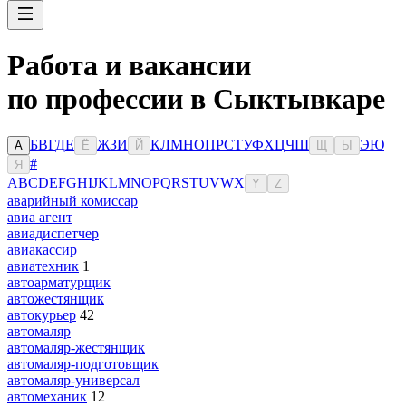
Работа и вакансии
по профессии в Сыктывкаре
Б
В
Г
Д
Е
Ж
З
И
К
Л
М
Н
О
П
Р
С
Т
У
Ф
Х
Ц
Ч
Ш
Э
Ю
А
Ё
Й
Щ
Ы
#
Я
A
B
C
D
E
F
G
H
I
J
K
L
M
N
O
P
Q
R
S
T
U
V
W
X
Y
Z
аварийный комиссар
авиа агент
авиадиспетчер
авиакассир
авиатехник
1
автоарматурщик
автожестянщик
автокурьер
42
автомаляр
автомаляр-жестянщик
автомаляр-подготовщик
автомаляр-универсал
автомеханик
12