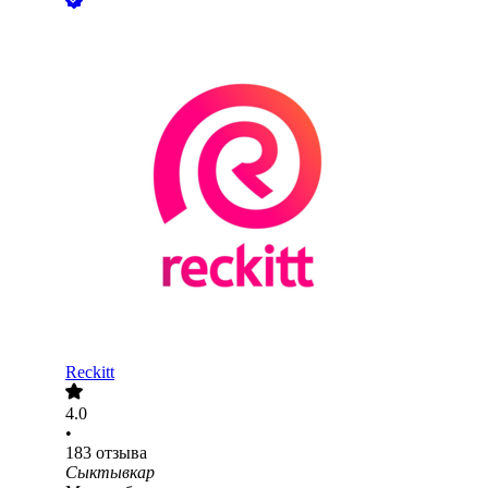
Reckitt
4.0
•
183
отзыва
Сыктывкар