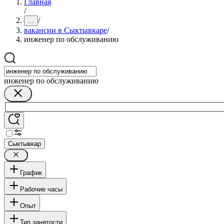
Главная
/
/
...
вакансии в Сыктывкаре
/
инженер по обслуживанию
инженер по обслуживанию
Сыктывкар
График
Рабочие часы
Опыт
Тип занятости