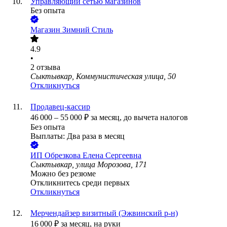
Управляющий сетью магазинов
Без опыта
Магазин Зимний Стиль
4.9
•
2
отзыва
Сыктывкар, Коммунистическая улица, 50
Откликнуться
Продавец-кассир
46 000
–
55 000
₽
за месяц,
до вычета налогов
Без опыта
Выплаты: Два раза в месяц
ИП
Обрезкова Елена Сергеевна
Сыктывкар, улица Морозова, 171
Можно без резюме
Откликнитесь среди первых
Откликнуться
Мерчендайзер визитный (Эжвинский р-н)
16 000
₽
за месяц,
на руки