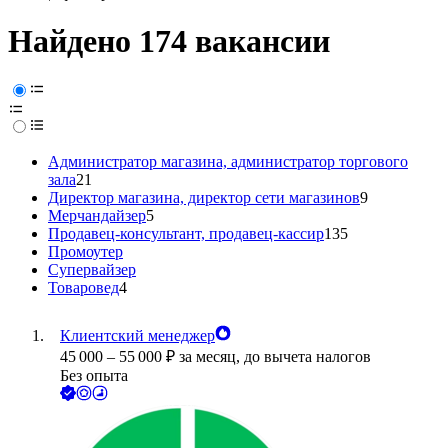
Найдено 174 вакансии
Администратор магазина, администратор торгового
зала
21
Директор магазина, директор сети магазинов
9
Мерчандайзер
5
Продавец-консультант, продавец-кассир
135
Промоутер
Супервайзер
Товаровед
4
Клиентский менеджер
45 000
–
55 000
₽
за месяц,
до вычета налогов
Без опыта