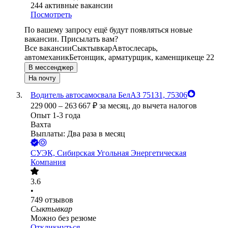
244
активные вакансии
Посмотреть
По вашему запросу ещё будут появляться новые
вакансии. Присылать вам?
Все вакансии
Сыктывкар
Автослесарь,
автомеханик
Бетонщик, арматурщик, каменщик
еще 22
В мессенджер
На почту
Водитель автосамосвала БелАЗ 75131, 75306
229 000
–
263 667
₽
за месяц,
до вычета налогов
Опыт 1-3 года
Вахта
Выплаты: Два раза в месяц
СУЭК, Сибирская Угольная Энергетическая
Компания
3.6
•
749
отзывов
Сыктывкар
Можно без резюме
Откликнуться