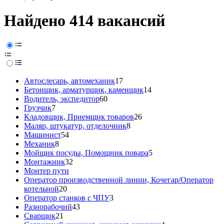
Найдено 414 вакансий
Автослесарь, автомеханик
17
Бетонщик, арматурщик, каменщик
14
Водитель, экспедитор
60
Грузчик
7
Кладовщик, Приемщик товаров
26
Маляр, штукатур, отделочник
8
Машинист
54
Механик
8
Мойщик посуды, Помощник повара
5
Монтажник
32
Монтер пути
Оператор производственной линии, Кочегар/Оператор
котельной
20
Оператор станков с ЧПУ
3
Разнорабочий
43
Сварщик
21