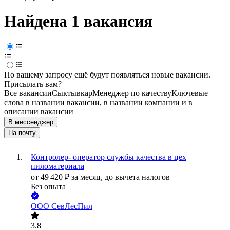
Найдена 1 вакансия
По вашему запросу ещё будут появляться новые вакансии.
Присылать вам?
Все вакансии
Сыктывкар
Менеджер по качеству
Ключевые
слова в названии вакансии, в названии компании и в
описании вакансии
В мессенджер
На почту
Контролер- оператор службы качества в цех
пиломатериала
от
49 420
₽
за месяц,
до вычета налогов
Без опыта
ООО
СевЛесПил
3.8