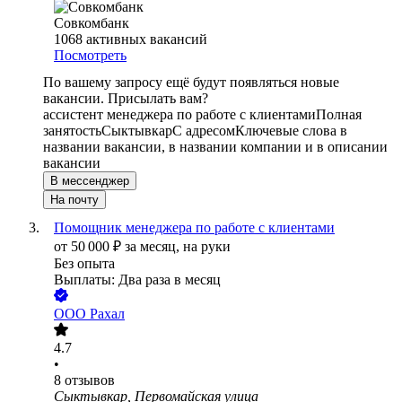
Совкомбанк
1068
активных вакансий
Посмотреть
По вашему запросу ещё будут появляться новые
вакансии. Присылать вам?
ассистент менеджера по работе с клиентами
Полная
занятость
Сыктывкар
С адресом
Ключевые слова в
названии вакансии, в названии компании и в описании
вакансии
В мессенджер
На почту
Помощник менеджера по работе с клиентами
от
50 000
₽
за месяц,
на руки
Без опыта
Выплаты: Два раза в месяц
ООО
Рахал
4.7
•
8
отзывов
Сыктывкар, Первомайская улица