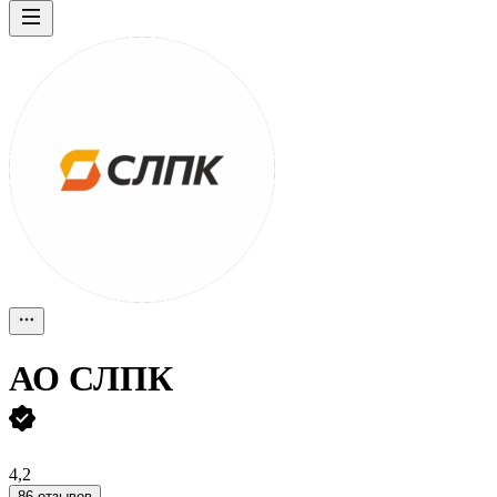
АО
СЛПК
4,2
86 отзывов