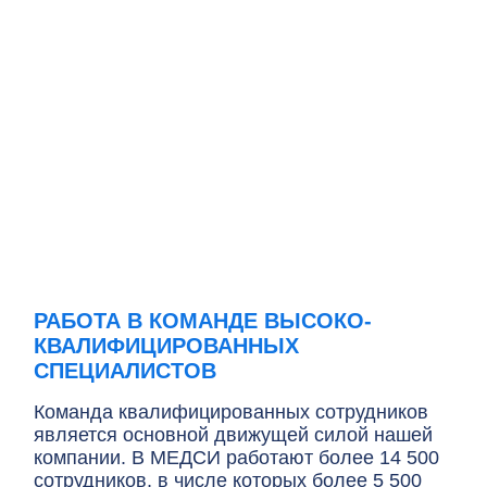
Работая в МЕДСИ вы
приобретаете:
Работу в крупнейшей федеральной частной сети клиник**,
, а
с устойчивым развитием и ростом.
за
РАБОТА В КОМАНДЕ ВЫСОКО
-
КВАЛИФИЦИРОВАННЫХ
СПЕЦИАЛИСТОВ
Команда квалифицированных сотрудников
является основной движущей силой нашей
компании. В МЕДСИ работают более 14 500
сотрудников, в числе которых более 5 500