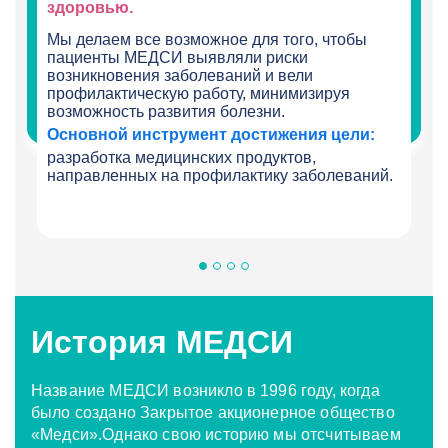
здоровью.
и
Наши 
ления,
Мы делаем все возможное для того, чтобы
профе
пациенты МЕДСИ выявляли риски
резул
возникновения заболеваний и вели
Основ
профилактическую работу, минимизируя
внедр
возможность развития болезни.
миров
Основной инструмент достижения цели:
обслу
разработка медицинских продуктов,
высок
направленных на профилактику заболеваний.
заруб
иннов
лечен
История МЕДСИ
Название МЕДСИ возникло в 1996 году, когда
было создано Закрытое акционерное общество
«Медси».Однако свою историю мы отсчитываем