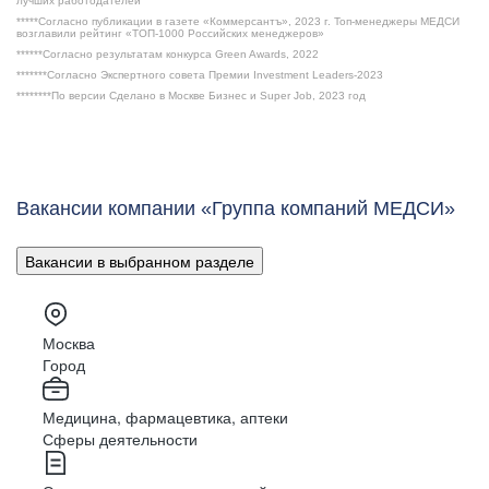
лучших работодателей"
*****Согласно публикации в газете «Коммерсантъ», 2023 г. Топ-менеджеры МЕДСИ
возглавили рейтинг «ТОП-1000 Российских менеджеров»
******Согласно результатам конкурса Green Awards, 2022
*******Согласно Экспертного совета Премии Investment Leaders-2023
********По версии Сделано в Москве Бизнес и Super Job, 2023 год
Вакансии компании «Группа компаний МЕДСИ»
Вакансии в выбранном разделе
Москва
Город
Медицина, фармацевтика, аптеки
Сферы деятельности