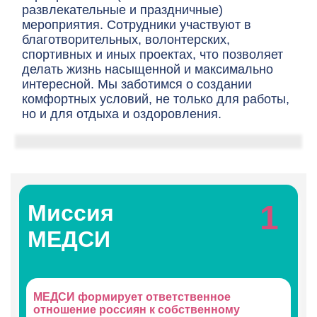
развлекательные и праздничные)
мероприятия. Сотрудники участвуют в
благотворительных, волонтерских,
спортивных и иных проектах, что позволяет
делать жизнь насыщенной и максимально
интересной. Мы заботимся о создании
комфортных условий, не только для работы,
но и для отдыха и оздоровления.
1
Миссия
МЕДСИ
ьное
МЕДСИ формирует ответственное
МЕДС
слуг.
отношение россиян к собственному
врачу