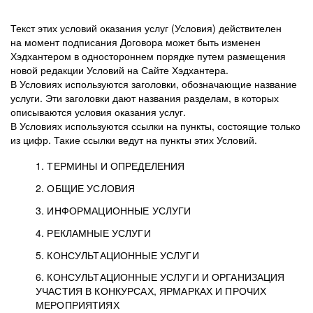
Текст этих условий оказания услуг (Условия) действителен
на момент подписания Договора может быть изменен
Хэдхантером в одностороннем порядке путем размещения
новой редакции Условий на Сайте Хэдхантера.
В Условиях используются заголовки, обозначающие название
услуги. Эти заголовки дают названия разделам, в которых
описываются условия оказания услуг.
В Условиях используются ссылки на пункты, состоящие только
из цифр. Такие ссылки ведут на пункты этих Условий.
1. ТЕРМИНЫ И ОПРЕДЕЛЕНИЯ
2. ОБЩИЕ УСЛОВИЯ
3. ИНФОРМАЦИОННЫЕ УСЛУГИ
1.1. Хэдхантер, или
Хэдхантер, ООО
4. РЕКЛАМНЫЕ УСЛУГИ
HeadHunter, или
«Хэдхантер», ИНН
2.1. Типы и статусы регистрации
5. КОНСУЛЬТАЦИОННЫЕ УСЛУГИ
Исполнитель
7718620740, адрес:
Типы регистрации
3.1. Предоставление доступа к базе данных
2.2. Активация услуг
6. КОНСУЛЬТАЦИОННЫЕ УСЛУГИ И ОРГАНИЗАЦИЯ
125047, г. Москва,
резюме с предложениями Соискателей
Описание и активация
УЧАСТИЯ В КОНКУРСАХ, ЯРМАРКАХ И ПРОЧИХ
2.1.1. Заказчику может быть присвоен один
4.0. Общие условия оказания рекламных услуг
внутригородская
о трудоустройстве с возможностью просмотра
МЕРОПРИЯТИЯХ
из Типов регистраций.
территория
4.0.1. Хэдхантер оказывает Заказчику услугу