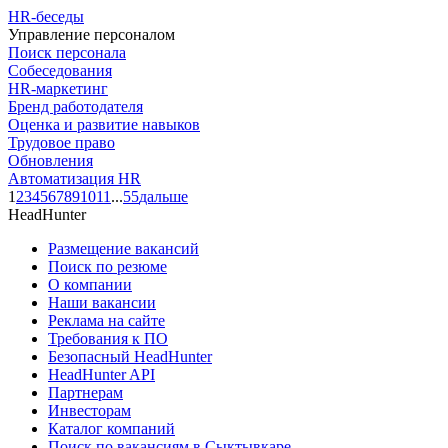
HR-беседы
Управление персоналом
Поиск персонала
Собеседования
HR-маркетинг
Бренд работодателя
Оценка и развитие навыков
Трудовое право
Обновления
Автоматизация HR
1
2
3
4
5
6
7
8
9
10
11
...
55
дальше
HeadHunter
Размещение вакансий
Поиск по резюме
О компании
Наши вакансии
Реклама на сайте
Требования к ПО
Безопасный HeadHunter
HeadHunter API
Партнерам
Инвесторам
Каталог компаний
Поиск по вакансиям в Сыктывкаре