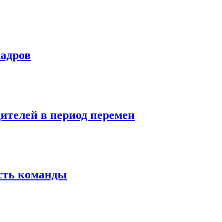
кадров
дителей в период перемен
сть команды