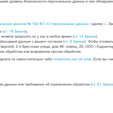
аем уровень безопасности персональных данных и при обнаружени
альным законом №
152-ФЗ
«О персональных данных»
(далее — Зак
м (
ст. 18 Закона
),
можете запросить их у нас в любое время (
ст. 14 Закона
),
абатываем данные с вашего согласия (
ст. 9 Закона
). Чтобы отозват
верской, 2-я Брестская улица, дом 48, помещ. 25, ООО «Хэдханте
ние обработки или возражение против обработки.
далить их самостоятельно либо
попросить нас об этом
. Если вы сч
ки данных или требование об ограничении обработки (
ст. 21 Закон