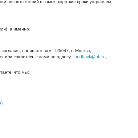
и несоответствий в самые короткие сроки устраняем
он), а именно:
ь согласие, напишите нам: 125047, г. Москва,
р» или свяжитесь с нами по адресу:
feedback@hh.ru
,
итаете, что мы:
а
).