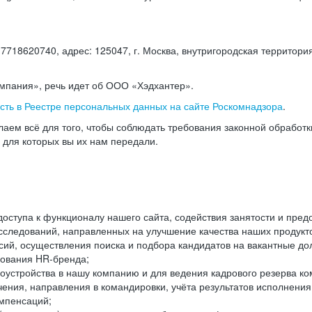
18620740, адрес: 125047, г. Москва, внутригородская территория
омпания», речь идет об ООО «Хэдхантер».
есть в Реестре персональных данных на сайте Роскомнадзора
.
аем всё для того, чтобы соблюдать требования законной обработ
, для которых вы их нам передали.
ступа к функционалу нашего сайта, содействия занятости и пред
следований, направленных на улучшение качества наших продуктов
ий, осуществления поиска и подбора кандидатов на вакантные дол
ования HR-бренда;
оустройства в нашу компанию и для ведения кадрового резерва ко
чения, направления в командировки, учёта результатов исполнени
омпенсаций;