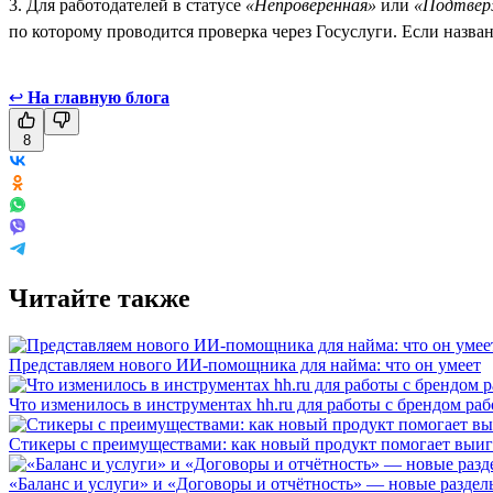
3. Для работодателей в статусе
«Непроверенная»
или
«Подтвер
по которому проводится проверка через Госуслуги. Если назва
↩
На главную блога
8
Читайте также
Представляем нового ИИ-помощника для найма: что он умеет
Что изменилось в инструментах hh.ru для работы с брендом раб
Стикеры с преимуществами: как новый продукт помогает выигр
«Баланс и услуги» и «Договоры и отчётность» — новые разделы