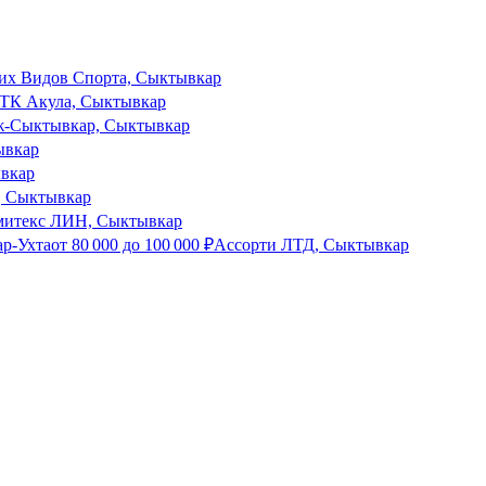
их Видов Спорта, Сыктывкар
ТК Акула, Сыктывкар
ж-Сыктывкар, Сыктывкар
ывкар
вкар
 Сыктывкар
митекс ЛИН, Сыктывкар
ар-Ухта
от
80 000
до
100 000
₽
Ассорти ЛТД, Сыктывкар