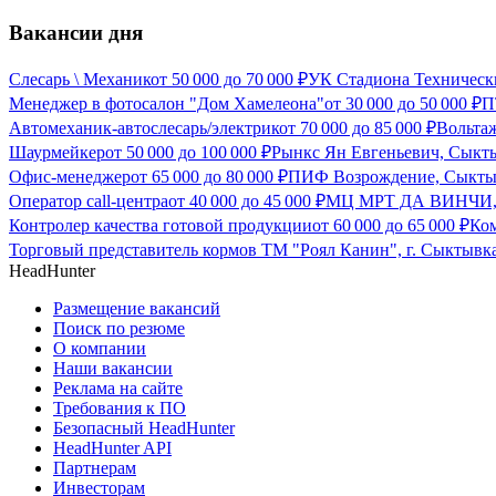
Вакансии дня
Слесарь \ Механик
от
50 000
до
70 000
₽
УК Стадиона Техническ
Менеджер в фотосалон "Дом Хамелеона"
от
30 000
до
50 000
₽
П
Автомеханик-автослесарь/электрик
от
70 000
до
85 000
₽
Вольта
Шаурмейкер
от
50 000
до
100 000
₽
Рынкс Ян Евгеньевич, Сыкт
Офис-менеджер
от
65 000
до
80 000
₽
ПИФ Возрождение, Сыкты
Оператор call-центра
от
40 000
до
45 000
₽
МЦ МРТ ДА ВИНЧИ,
Контролер качества готовой продукции
от
60 000
до
65 000
₽
Ко
Торговый представитель кормов ТМ "Роял Канин", г. Сыктывк
HeadHunter
Размещение вакансий
Поиск по резюме
О компании
Наши вакансии
Реклама на сайте
Требования к ПО
Безопасный HeadHunter
HeadHunter API
Партнерам
Инвесторам