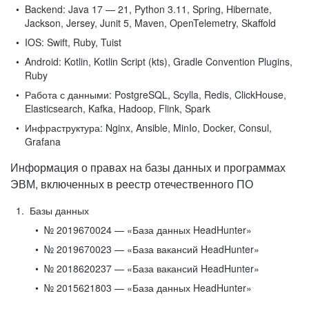
Backend:
Java 17 — 21, Python 3.11, Spring, Hibernate,
Jackson, Jersey, Junit 5, Maven, OpenTelemetry, Skaffold
IOS:
Swift, Ruby, Tuist
Android:
Kotlin, Kotlin Script (kts), Gradle Convention Plugins,
Ruby
Работа с данными:
PostgreSQL, Scylla, Redis, ClickHouse,
Elasticsearch, Kafka, Hadoop, Flink, Spark
Инфраструктура:
Nginx, Ansible, MinIo, Docker, Consul,
Grafana
Информация о правах на базы данных и программах
ЭВМ, включенных в реестр отечественного ПО
Базы данных
№ 2019670024 — «База данных HeadHunter»
№ 2019670023 — «База вакансий HeadHunter»
№ 2018620237 — «База вакансий HeadHunter»
№ 2015621803 — «База данных HeadHunter»