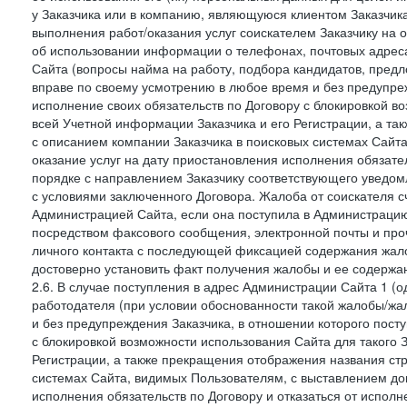
у Заказчика или в компанию, являющуюся клиентом Заказчика
выполнения работ/оказания услуг соискателем Заказчику на о
об использовании информации о телефонах, почтовых адреса
Сайта (вопросы найма на работу, подбора кандидатов, пред
вправе по своему усмотрению в любое время и без предупреж
исполнение своих обязательств по Договору с блокировкой в
всей Учетной информации Заказчика и его Регистрации, а т
с описанием компании Заказчика в поисковых системах Сайт
оказание услуг на дату приостановления исполнения обязате
порядке с направлением Заказчику соответствующего уведом
с условиями заключенного Договора. Жалоба от соискателя 
Администрацией Сайта, если она поступила в Администрацию 
посредством факсового сообщения, электронной почты и проч
личного контакта с последующей фиксацией содержания жал
достоверно установить факт получения жалобы и ее содержа
2.6. В случае поступления в адрес Администрации Сайта 1 (од
работодателя (при условии обоснованности такой жалобы/жа
и без предупреждения Заказчика, в отношении которого пост
с блокировкой возможности использования Сайта для такого 
Регистрации, а также прекращения отображения названия ст
системах Сайта, видимых Пользователям, с выставлением до
исполнения обязательств по Договору и отказаться от испол