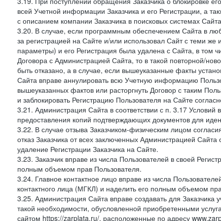
3.19. При поступлении обращения Заказчика о блокировке е
всей Учетной информации Заказчика и его Регистрации, а т
с описанием компании Заказчика в поисковых системах Сайт
3.20. В случае, если программным обеспечением Сайта в лю
за регистрацией на Сайте и/или использовал Сайт с теми же
параметры) и его Регистрация была удалена с Сайта, в том 
Договора с Администрацией Сайта, то в такой повторной/но
быть отказано, а в случае, если вышеуказанные факты уста
Сайта вправе аннулировать всю Учетную информацию Пользо
вышеуказанных фактов или расторгнуть Договор с таким По
и заблокировать Регистрацию Пользователя на Сайте согласн
3.21. Администрация Сайта в соответствии с п. 3.17 Условий
предоставления копий подтверждающих документов для идент
3.22. В случае отзыва Заказчиком-физическим лицом согласи
отказ Заказчика от всех заключенных Администрацией Сайта с
удаление Регистрации Заказчика на Сайте.
3.23. Заказчик вправе из числа Пользователей в своей Регист
полным объемом прав Пользователя.
3.24. Главное контактное лицо вправе из числа Пользователе
контактного лица (МГКЛ) и наделить его полным объемом пр
3.25. Администрация Сайта вправе создавать для Заказчика уче
такой необходимости, обусловленной приобретенными услугам
сайтом https://zarplata.ru/, расположенные по адресу www.zarpl