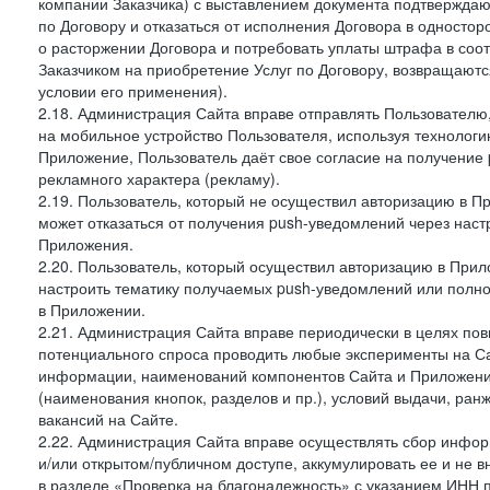
компании Заказчика) с выставлением документа подтверждаю
по Договору и отказаться от исполнения Договора в односто
о расторжении Договора и потребовать уплаты штрафа в соот
Заказчиком на приобретение Услуг по Договору, возвращаютс
условии его применения).
2.18. Администрация Сайта вправе отправлять Пользовател
на мобильное устройство Пользователя, используя технолог
Приложение, Пользователь даёт свое согласие на получение
рекламного характера (рекламу).
2.19. Пользователь, который не осуществил авторизацию в Пр
может отказаться от получения push-уведомлений через наст
Приложения.
2.20. Пользователь, который осуществил авторизацию в Прил
настроить тематику получаемых push-уведомлений или полнос
в Приложении.
2.21. Администрация Сайта вправе периодически в целях пов
потенциального спроса проводить любые эксперименты на Са
информации, наименований компонентов Сайта и Приложени
(наименования кнопок, разделов и пр.), условий выдачи, ран
вакансий на Сайте.
2.22. Администрация Сайта вправе осуществлять сбор инфо
и/или открытом/публичном доступе, аккумулировать ее и не в
в разделе «Проверка на благонадежность» с указанием ИНН 