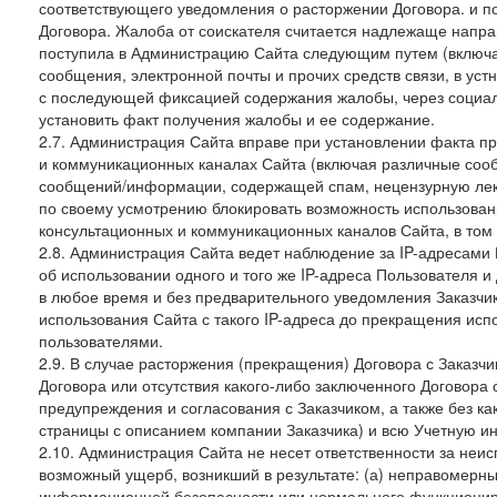
соответствующего уведомления о расторжении Договора. и п
Договора. Жалоба от соискателя считается надлежаще напра
поступила в Администрацию Сайта следующим путем (включая
сообщения, электронной почты и прочих средств связи, в уст
с последующей фиксацией содержания жалобы, через социа
установить факт получения жалобы и ее содержание.
2.7. Администрация Сайта вправе при установлении факта 
и коммуникационных каналах Сайта (включая различные сооб
сообщений/информации, содержащей спам, нецензурную лекс
по своему усмотрению блокировать возможность использов
консультационных и коммуникационных каналов Сайта, в том 
2.8. Администрация Сайта ведет наблюдение за IP-адресами 
об использовании одного и того же IP-адреса Пользователя 
в любое время и без предварительного уведомления Заказчи
использования Сайта с такого IP-адреса до прекращения исп
пользователями.
2.9. В случае расторжения (прекращения) Договора с Заказч
Договора или отсутствия какого-либо заключенного Договора
предупреждения и согласования с Заказчиком, а также без к
страницы с описанием компании Заказчика) и всю Учетную и
2.10. Администрация Сайта не несет ответственности за неи
возможный ущерб, возникший в результате: (а) неправомерн
информационной безопасности или нормального функциониров