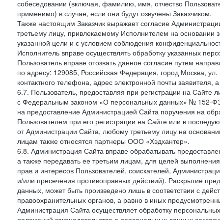
собеседовании (включая, фамилию, имя, отчество Пользоват
применимо) в случае, если они будут озвучены Заказчиком.
Также настоящим Заказчик выражает согласие Администраци
третьему лицу, привлекаемому Исполнителем на основании з
указанной цели и с условием соблюдения конфиденциальнос
Исполнитель вправе осуществлять обработку указанных персо
Пользователь вправе отозвать данное согласие путем напра
по адресу: 129085, Российская Федерация, город Москва, ул.
контактного телефона, адрес электронной почты заявителя, а
6.7. Пользователь, предоставляя при регистрации на Сайте 
с Федеральным законом «О персональных данных» № 152-ФЗ о
на предоставление Администрацией Сайта поручения на обр
Пользователем при его регистрации на Сайте или в последу
от Администрации Сайта, любому третьему лицу на основани
лицам также относятся партнеры ООО «Хэдхантер».
6.8. Администрация Сайта вправе обрабатывать предоставл
а также передавать ее третьим лицам, для целей выполнени
прав и интересов Пользователей, соискателей, Администраци
и/или пресечения противоправных действий). Раскрытие пр
данных, может быть произведено лишь в соответствии с дей
правоохранительных органов, а равно в иных предусмотренн
Администрация Сайта осуществляет обработку персональных
положений законодательства о персональных данных согласи