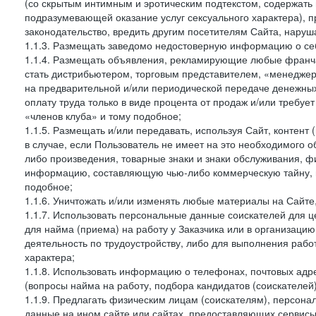
(со скрытым интимным и эротическим подтекстом, содержать
подразумевающей оказание услуг сексуального характера), 
законодательство, вредить другим посетителям Сайта, наруша
1.1.3. Размещать заведомо недостоверную информацию о себ
1.1.4. Размещать объявления, рекламирующие любые франча
стать дистрибьютером, торговым представителем, «менедже
на предварительной и/или периодической передаче денежны
оплату труда только в виде процента от продаж и/или требуе
«членов клуба» и тому подобное;
1.1.5. Размещать и/или передавать, используя Сайт, контент
в случае, если Пользователь не имеет на это необходимого 
либо произведения, товарные знаки и знаки обслуживания,
информацию, составляющую чью-либо коммерческую тайну, и
подобное;
1.1.6. Уничтожать и/или изменять любые материалы на Сайте
1.1.7. Использовать персональные данные соискателей для ц
для найма (приема) на работу у Заказчика или в организаци
деятельность по трудоустройству, либо для выполнения рабо
характера;
1.1.8. Использовать информацию о телефонах, почтовых адре
(вопросы найма на работу, подбора кандидатов (соискателей
1.1.9. Предлагать физическим лицам (соискателям), персон
данные на ином сайте или сайтах, предоставляющих сервисы 