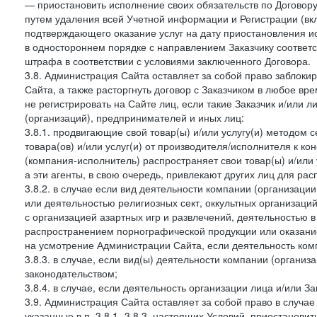
— приостановить исполнение своих обязательств по Договору
путем удаления всей Учетной информации и Регистрации (вк
подтверждающего оказание услуг на дату приостановления ис
в одностороннем порядке с направлением Заказчику соответ
штрафа в соответствии с условиями заключенного Договора.
3.8. Администрация Сайта оставляет за собой право заблоки
Сайта, а также расторгнуть договор с Заказчиком в любое в
не регистрировать на Сайте лиц, если такие Заказчик и/или 
(организаций), предпринимателей и иных лиц:
3.8.1. продвигающие свой товар(ы) и/или услугу(и) методом 
товара(ов) и/или услуг(и) от производителя/исполнителя к к
(компания-исполнитель) распространяет свои товар(ы) и/или 
а эти агенты, в свою очередь, привлекают других лиц для ра
3.8.2. в случае если вид деятельности компании (организаци
или деятельностью религиозных сект, оккультных организаций
с организацией азартных игр и развлечений, деятельностью 
распространением порнографической продукции или оказанием
на усмотрение Администрации Сайта, если деятельность ком
3.8.3. в случае, если вид(ы) деятельности компании (органи
законодательством;
3.8.4. в случае, если деятельность организации лица и/или З
3.9. Администрация Сайта оставляет за собой право в случа
указанные в п. 3.8.1.-3.8.3. настоящих Условий, приостанови