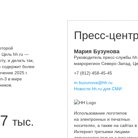
Пресс-цент
оторой
Мария Бузунова
 Цель hh.ru —
Руководитель пресс-службы hh.
у, и делать так,
макрорегион Северо-Запад, Ц
и содержит более
чение 2025 г.
+7 (812) 458-45-45
оп-3 в мире
m.buzunova@hh.ru
ников.
Новости hh.ru для СМИ
Использование логотипов
7
тыс.
на электронных и печатных
носителях, а также на сайтах в
Интернет третьими лицами
допускается только с письменн