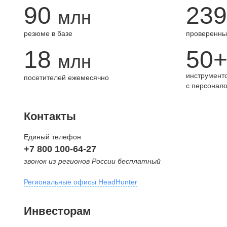
90
239
млн
резюме в базе
проверенны
18
50
млн
инструменто
посетителей ежемесячно
с персонал
Контакты
Единый телефон
+7 800 100-64-27
звонок из регионов России бесплатный
Региональные офисы HeadHunter
Москва
Инвесторам
внутригородская территория