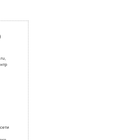
р
ru,
ентр
 сети
ого