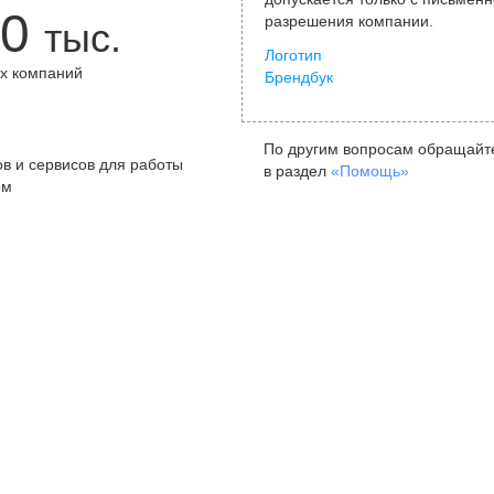
0
разрешения компании.
тыс.
Логотип
х компаний
Брендбук
+
По другим вопросам обращайт
в и сервисов для работы
в раздел
«Помощь»
ом
Санкт-Петербург
Я
ул. Жуковского, д. 19, особняк
ул