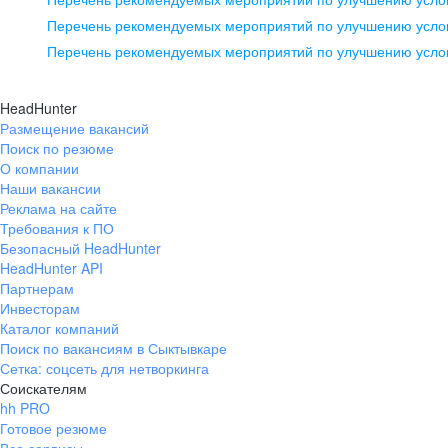
pr@ural.hh.ru
Перечень рекомендуемых мероприятий по улучшению услов
Перечень рекомендуемых мероприятий по улучшению усло
Новосибирск
ул. Большевистская, д. 35,
HeadHunter
помещение 21
Размещение вакансий
Поиск по резюме
+7 383 207-94-64
О компании
pr@nsk.hh.ru
Наши вакансии
Реклама на сайте
Требования к ПО
Безопасный HeadHunter
HeadHunter API
Партнерам
Инвесторам
Каталог компаний
Поиск по вакансиям в Сыктывкаре
Сетка: соцсеть для нетворкинга
Соискателям
hh PRO
Готовое резюме