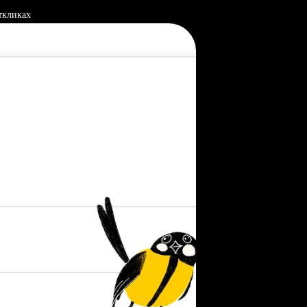
ткликах