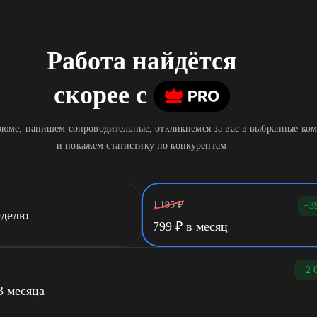
Работа найдётся
скорее
c
юме, напишем сопроводительные, откликнемся за вас в выбранные ко
и покажем статистику по конкурентам
1 195
₽
−3
еделю
799
₽
в месяц
−2 
3 месяца