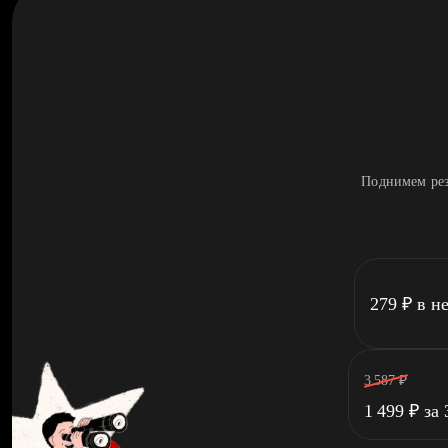
Поднимем рез
279
₽
в н
3 587
₽
1 499
₽
за 