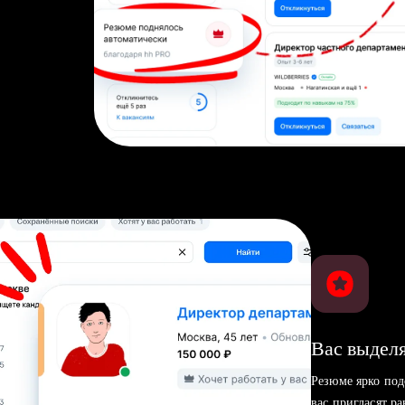
Вас выделя
Резюме ярко под
вас пригласят р