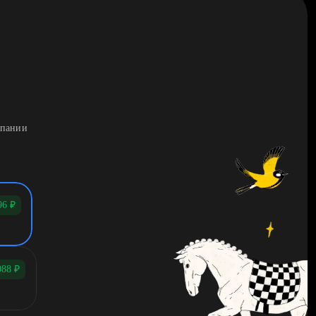
мпании
96
₽
088
₽