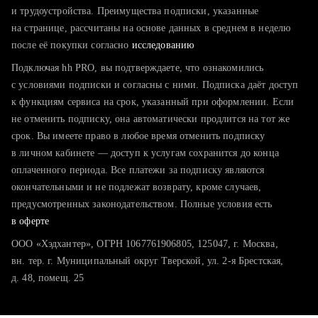
тратите много времени на поиск и вручную поднимаете
и трудоустройства. Преимущества подписки, указанные
резюме
на странице, рассчитаны на основе данных в среднем в неделю
после её покупки согласно
хотите сравнить себя с конкурентами и оценить шансы
исследованию
Подключая hh PRO, вы подтверждаете, что ознакомились
с условиями подписки и согласны с ними. Подписка даёт доступ
к функциям сервиса на срок, указанный при оформлении. Если
не отменить подписку, она автоматически продлится на тот же
срок. Вы имеете право в любое время отменить подписку
в личном кабинете — доступ к услугам сохранится до конца
оплаченного периода. Все платежи за подписку являются
окончательными и не подлежат возврату, кроме случаев,
предусмотренных законодательством. Полные условия есть
в оферте
ООО «Хэдхантер», ОГРН 1067761906805, 125047, г. Москва,
вн. тер. г. Муниципальный округ Тверской, ул. 2-я Брестская,
д. 48, помещ. 25